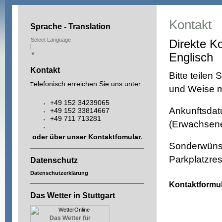
Kontakt
Sprache - Translation
Select Language
Direkte K
▼
Englisch
Kontakt
Bitte teilen
elefonisch erreichen Sie uns unter:
T
und Weise m
+49 152 34239065
Ankunftsdat
+49 152 33814667
+49 711 713281
(Erwachsene 
oder über unser
Kontaktfomular
.
Sonderwünsch
Parkplatzre
Datenschutz
Datenschutzerklärung
Kontaktformu
Das Wetter in Stuttgart
Das Wetter für