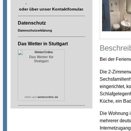
oder über unser
Kontaktfomular
.
Datenschutz
Datenschutzerklärung
Das Wetter in Stuttgart
Beschrei
Das Wetter für
Bei der Ferien
Stuttgart
Die 2-Zimmerw
Sechsfamilienh
eingerichtet, k
Schlafgelegenh
mehr auf
wetteronline.de
Küche, ein Ba
Die Wohnung is
mehrerer deuts
Internetzugang